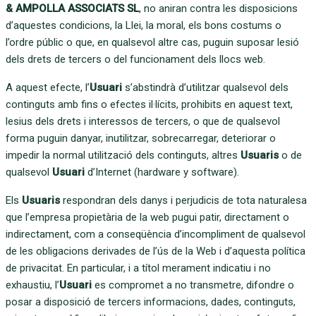
& AMPOLLA ASSOCIATS SL
, no aniran contra les disposicions
d’aquestes condicions, la Llei, la moral, els bons costums o
l’ordre públic o que, en qualsevol altre cas, puguin suposar lesió
dels drets de tercers o del funcionament dels llocs web.
A aquest efecte, l’
Usuari
s’abstindrà d’utilitzar qualsevol dels
continguts amb fins o efectes il·lícits, prohibits en aquest text,
lesius dels drets i interessos de tercers, o que de qualsevol
forma puguin danyar, inutilitzar, sobrecarregar, deteriorar o
impedir la normal utilització dels continguts, altres
Usuaris
o de
qualsevol
Usuari
d’Internet (hardware y software).
Els
Usuaris
respondran dels danys i perjudicis de tota naturalesa
que l’empresa propietària de la web pugui patir, directament o
indirectament, com a conseqüència d’incompliment de qualsevol
de les obligacions derivades de l’ús de la Web i d’aquesta política
de privacitat. En particular, i a títol merament indicatiu i no
exhaustiu, l’
Usuari
es compromet a no transmetre, difondre o
posar a disposició de tercers informacions, dades, continguts,