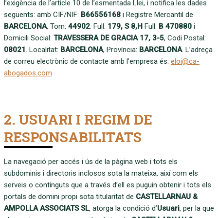
l’exigència de l’article 10 de l’esmentada Llei, i notifica les dades
següents: amb CIF/NIF:
B66556168
i Registre Mercantil de
BARCELONA
, Tom:
44902
. Full:
179, S 8,H
Full:
B 470880
i
Domicili Social:
TRAVESSERA DE GRACIA 17, 3-5
, Codi Postal:
08021
. Localitat:
BARCELONA
, Província:
BARCELONA
. L’adreça
de correu electrònic de contacte amb l’empresa és:
eloi@ca-
abogados.com
2. USUARI I REGIM DE
RESPONSABILITATS
La navegació per accés i ús de la pàgina web i tots els
subdominis i directoris inclosos sota la mateixa, així com els
serveis o continguts que a través d’ell es puguin obtenir i tots els
portals de domini propi sota titularitat de
CASTELLARNAU &
AMPOLLA ASSOCIATS SL
, atorga la condició d’
Usuari
, per la que