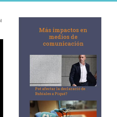
l
Más impactos en
medios de
comunicación
Pot afectar la declaració de
Rubiales a Piqué?