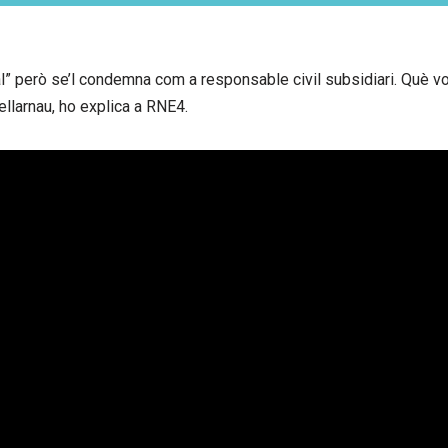
al” però se’l condemna com a responsable civil subsidiari. Què vo
ellarnau, ho explica a RNE4.