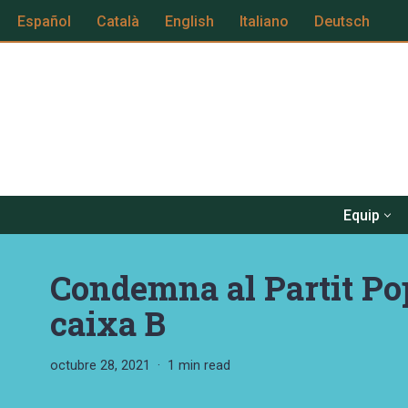
Español
Català
English
Italiano
Deutsch
Vés
al
contingut
Equip
Condemna al Partit Pop
caixa B
octubre 28, 2021
1 min read