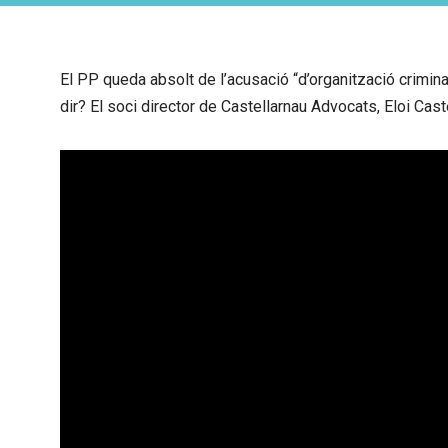
El PP queda absolt de l’acusació “d’organització crimin
dir? El soci director de Castellarnau Advocats, Eloi Cast