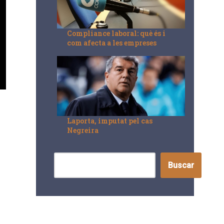
Compliance laboral: què és i
com afecta a les empreses
Laporta, imputat pel cas
Negreira
Buscar