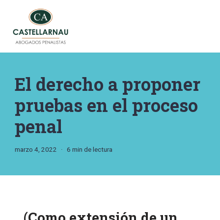
Saltar
al
contenido
El derecho a proponer
pruebas en el proceso
penal
marzo 4, 2022
6 min de lectura
(Como extensión de un