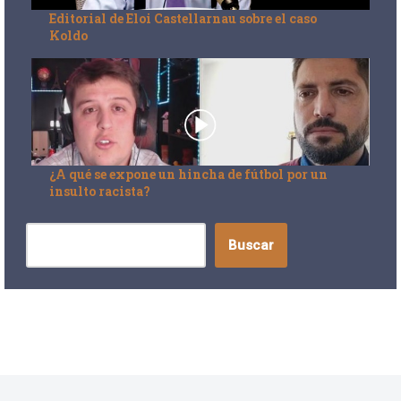
Editorial de Eloi Castellarnau sobre el caso
Koldo
¿A qué se expone un hincha de fútbol por un
insulto racista?
Buscar