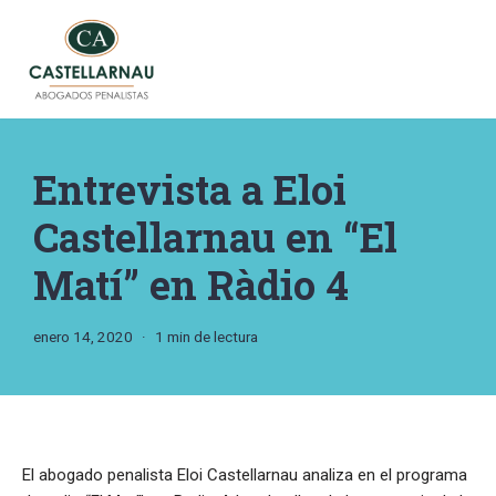
Saltar
al
contenido
Entrevista a Eloi
Castellarnau en “El
Matí” en Ràdio 4
enero 14, 2020
1 min de lectura
El abogado penalista Eloi Castellarnau analiza en el programa