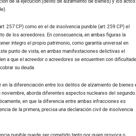
ción de la ejecución (delito de alzamiento de bienes) y los actos
e).
art. 257 CP) como en el de insolvencia punible (art. 259 CP) el
ito de los acreedores. En consecuencia, en ambas figuras la
tener íntegro el propio patrimonio, como garantía universal en
este punto de vista, en ambas manifestaciones delictivas el
rden a que el acreedor o acreedores se encuentren con dificultad
 cobrar su deuda.
ar en la diferenciación entre los delitos de alzamiento de bienes 
de noviembre, aborda diferentes aspectos nucleares del segundo.
ticamente, en que la diferencia entre ambas infracciones es
ncia de la primera, precisa una declaración civil de insolvencia
encia punible puede ser cometido tanto por quien provoca o