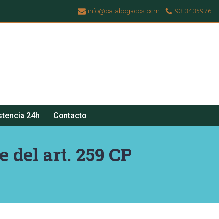
info@ca-abogados.com
93 3436976
stencia 24h
Contacto
e del art. 259 CP