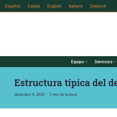
Español
Català
English
Italiano
Deutsch
Saltar
al
contenido
Equipo
Servicios
Estructura típica del d
diciembre 9, 2020
7 min de lectura