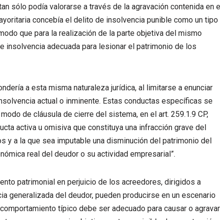
an sólo podía valorarse a través de la agravación contenida en e
mayoritaria concebía el delito de insolvencia punible como un tipo
modo que para la realización de la parte objetiva del mismo
e insolvencia adecuada para lesionar el patrimonio de los
ndería a esta misma naturaleza jurídica, al limitarse a enunciar
insolvencia actual o inminente. Estas conductas específicas se
modo de cláusula de cierre del sistema, en el art. 259.1.9 CP,
ducta activa u omisiva que constituya una infracción grave del
s y a la que sea imputable una disminución del patrimonio del
onómica real del deudor o su actividad empresarial”.
nto patrimonial en perjuicio de los acreedores, dirigidos a
ia generalizada del deudor, pueden producirse en un escenario
l comportamiento típico debe ser adecuado para causar o agravar