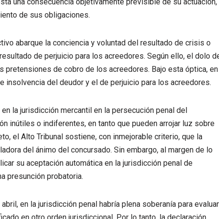
r ésta una consecuencia objetivamente previsible de su actuación,
miento de sus obligaciones.
ctivo abarque la conciencia y voluntad del resultado de crisis o
esultado de perjuicio para los acreedores. Según ello, el dolo d
as pretensiones de cobro de los acreedores. Bajo esta óptica, en
 de insolvencia del deudor y el de perjuicio para los acreedores.
en la jurisdicción mercantil en la persecución penal del
n inútiles o indiferentes, en tanto que pueden arrojar luz sobre
o, el Alto Tribunal sostiene, con inmejorable criterio, que la
ladora del ánimo del concursado. Sin embargo, al margen de lo
mplicar su aceptación automática en la jurisdicción penal de
na presunción probatoria.
ril, en la jurisdicción penal habría plena soberanía para evaluar
icado en otro orden jurisdiccional. Por lo tanto, la declaración