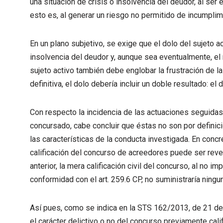
una situación de crisis o insolvencia del deudor, al se
esto es, al generar un riesgo no permitido de incumpli
En un plano subjetivo, se exige que el dolo del sujeto a
insolvencia del deudor y, aunque sea eventualmente, el r
sujeto activo también debe englobar la frustración de l
definitiva, el dolo debería incluir un doble resultado: el
Con respecto la incidencia de las actuaciones seguidas 
concursado, cabe concluir que éstas no son por definició
las características de la conducta investigada. En concret
calificación del concurso de acreedores puede ser reve
anterior, la mera calificación civil del concurso, al no i
conformidad con el art. 259.6 CP, no suministraría ningu
Así pues, como se indica en la STS 162/2013, de 21 de ab
el carácter delictivo o no del concurso previamente calif