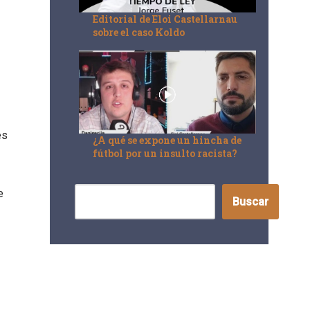
Editorial de Eloi Castellarnau
sobre el caso Koldo
es
¿A qué se expone un hincha de
fútbol por un insulto racista?
e
Buscar