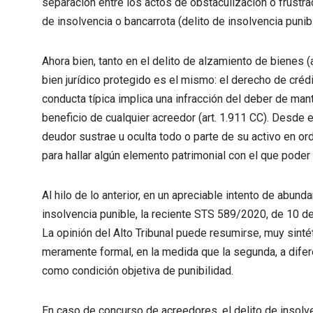
separación entre los actos de obstaculización o frustra
de insolvencia o bancarrota (delito de insolvencia punibl
Ahora bien, tanto en el delito de alzamiento de bienes (
bien jurídico protegido es el mismo: el derecho de créd
conducta típica implica una infracción del deber de man
beneficio de cualquier acreedor (art. 1.911 CC). Desde 
deudor sustrae u oculta todo o parte de su activo en o
para hallar algún elemento patrimonial con el que poder
Al hilo de lo anterior, en un apreciable intento de abund
insolvencia punible, la reciente STS 589/2020, de 10 
La opinión del Alto Tribunal puede resumirse, muy sinté
meramente formal, en la medida que la segunda, a difere
como condición objetiva de punibilidad.
En caso de concurso de acreedores, el delito de insolv