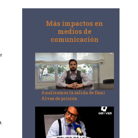
Más impactos en
medios de
comunicación
r
Analizamos la salida de Dani
Alves de prisión
.