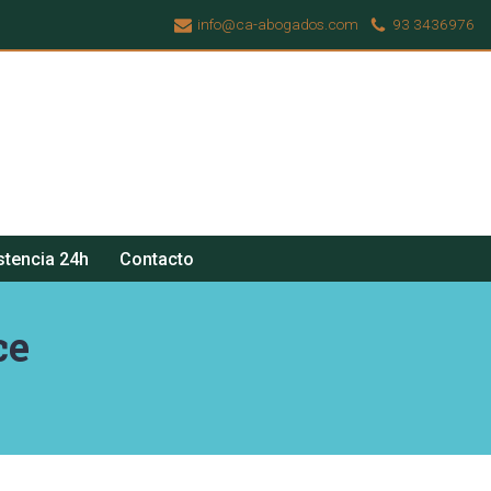
info@ca-abogados.com
93 3436976
stencia 24h
Contacto
ce