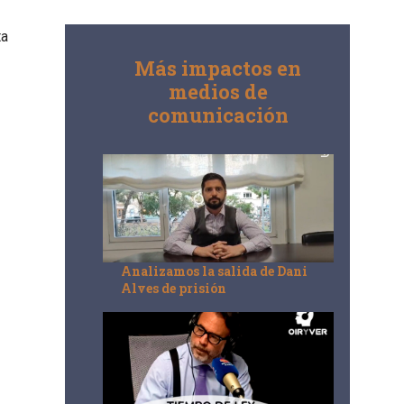
ta
Más impactos en
medios de
comunicación
Analizamos la salida de Dani
Alves de prisión