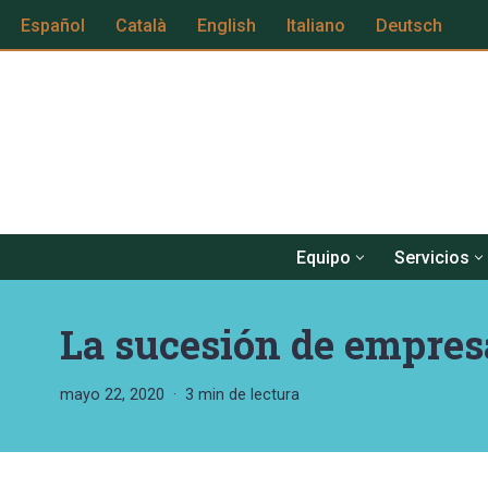
Español
Català
English
Italiano
Deutsch
Saltar
al
contenido
Equipo
Servicios
La sucesión de empres
mayo 22, 2020
3 min de lectura