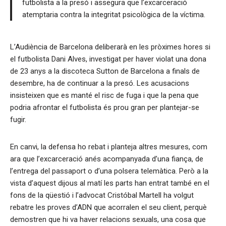
futbolista a la presó i assegura que l’excarceració
atemptaria contra la integritat psicològica de la víctima.
L’Audiència de Barcelona deliberarà en les pròximes hores si
el futbolista Dani Alves, investigat per haver violat una dona
de 23 anys a la discoteca Sutton de Barcelona a finals de
desembre, ha de continuar a la presó. Les acusacions
insisteixen que es manté el risc de fuga i que la pena que
podria afrontar el futbolista és prou gran per plantejar-se
fugir.
En canvi, la defensa ho rebat i planteja altres mesures, com
ara que l’excarceració anés acompanyada d’una fiança, de
l’entrega del passaport o d’una polsera telemàtica. Però a la
vista d’aquest dijous al matí les parts han entrat també en el
fons de la qüestió i l’advocat Cristóbal Martell ha volgut
rebatre les proves d’ADN que acorralen el seu client, perquè
demostren que hi va haver relacions sexuals, una cosa que