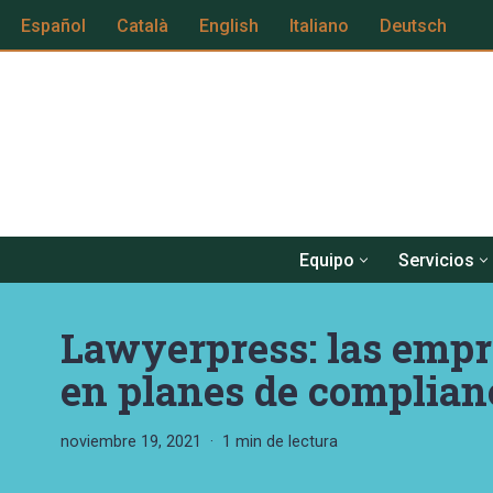
Español
Català
English
Italiano
Deutsch
Saltar
al
contenido
Equipo
Servicios
Lawyerpress: las empr
en planes de complian
noviembre 19, 2021
1 min de lectura