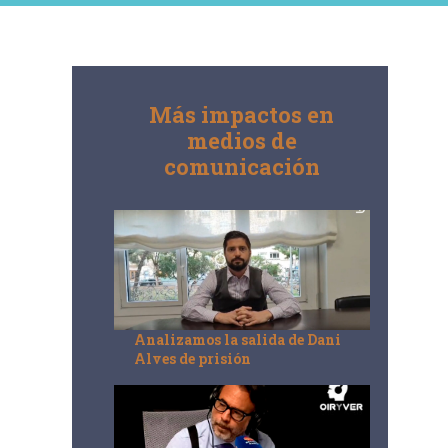
Más impactos en
medios de
comunicación
Analizamos la salida de Dani
Alves de prisión