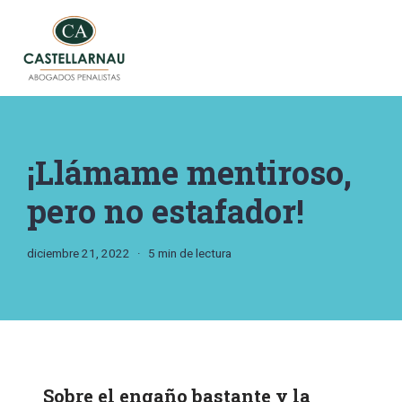
Saltar
al
contenido
¡Llámame mentiroso,
pero no estafador!
diciembre 21, 2022
5 min de lectura
Sobre el engaño bastante y la