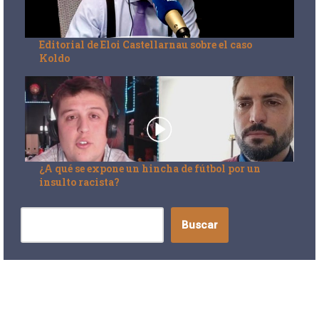
Editorial de Eloi Castellarnau sobre el caso
Koldo
¿A qué se expone un hincha de fútbol por un
insulto racista?
Buscar