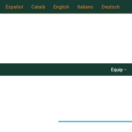
Español
Català
English
Italiano
Deutsch
Vés
al
contingut
Equip