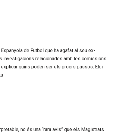
ió Espanyola de Futbol que ha agafat al seu ex-
les investigacions relacionades amb les comissions
i explicar quins poden ser els proers passos, Eloi
ta
pretable, no és una “rara avis” que els Magistrats