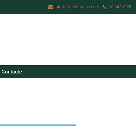
info@ca-abogados.com
93 3436976
Contacte