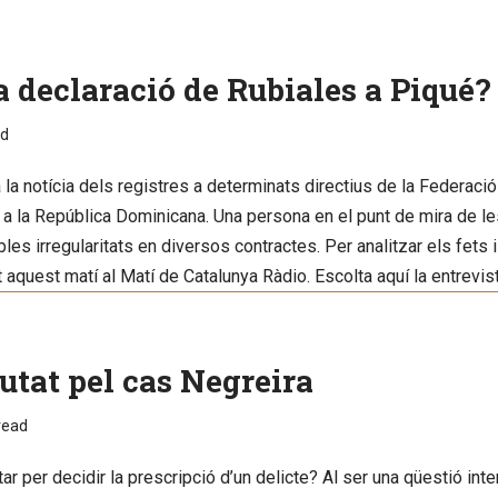
la declaració de Rubiales a Piqué?
ad
a la notícia dels registres a determinats directius de la Federac
, a la República Dominicana. Una persona en el punt de mira de 
les irregularitats en diversos contractes. Per analitzar els fets 
t aquest matí al Matí de Catalunya Ràdio. Escolta aquí la entrevis
utat pel cas Negreira
read
per decidir la prescripció d’un delicte? Al ser una qüestió inter