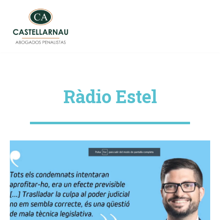
Vés
al
contingut
Ràdio Estel