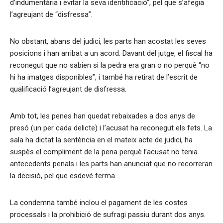
d’indumentària i evitar la seva identificació”, pel que s’afegia
l’agreujant de “disfressa”.
No obstant, abans del judici, les parts han acostat les seves
posicions i han arribat a un acord. Davant del jutge, el fiscal ha
reconegut que no sabien si la pedra era gran o no perquè “no
hi ha imatges disponibles”, i també ha retirat de l’escrit de
qualificació l’agreujant de disfressa.
Amb tot, les penes han quedat rebaixades a dos anys de
presó (un per cada delicte) i l’acusat ha reconegut els fets. La
sala ha dictat la sentència en el mateix acte de judici, ha
suspès el compliment de la pena perquè l’acusat no tenia
antecedents penals i les parts han anunciat que no recorreran
la decisió, pel que esdevé ferma.
La condemna també inclou el pagament de les costes
processals i la prohibició de sufragi passiu durant dos anys.