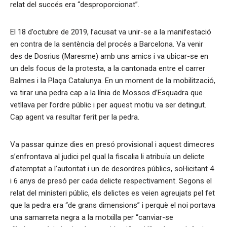
relat del succés era “desproporcionat”.
El 18 d’octubre de 2019, l’acusat va unir-se a la manifestació
en contra de la sentència del procés a Barcelona. Va venir
des de Dosrius (Maresme) amb uns amics i va ubicar-se en
un dels focus de la protesta, a la cantonada entre el carrer
Balmes i la Plaça Catalunya. En un moment de la mobilització,
va tirar una pedra cap a la línia de Mossos d’Esquadra que
vetllava per l’ordre públic i per aquest motiu va ser detingut.
Cap agent va resultar ferit per la pedra.
Va passar quinze dies en presó provisional i aquest dimecres
s’enfrontava al judici pel qual la fiscalia li atribuïa un delicte
d’atemptat a l’autoritat i un de desordres públics, sol·licitant 4
i 6 anys de presó per cada delicte respectivament. Segons el
relat del ministeri públic, els delictes es veien agreujats pel fet
que la pedra era “de grans dimensions” i perquè el noi portava
una samarreta negra a la motxilla per “canviar-se